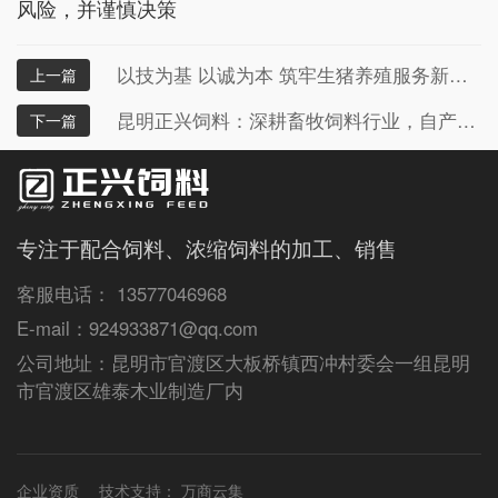
风险，并谨慎决策
以技为基 以诚为本 筑牢生猪养殖服务新标杆
上一篇
昆明正兴饲料：深耕畜牧饲料行业，自产自销铸品质，匠心护航养殖路
下一篇
专注于配合饲料、浓缩饲料的加工、销售
客服电话： 13577046968
E-mail：924933871@qq.com
公司地址：昆明市官渡区大板桥镇西冲村委会一组昆明
市官渡区雄泰木业制造厂内
企业资质
技术支持：
万商云集