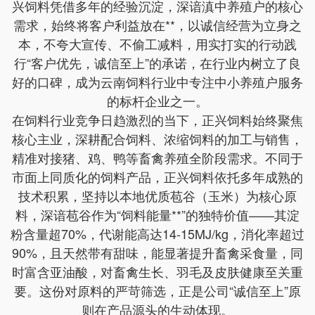
兴饲料凭借多年的经验沉淀，深谙滇中养殖户的核心
需求，始终将客户利益放在**，以诚信经营为立身之
本，不夸大宣传、不偷工减料，用实打实的行动践
行“客户优先，诚信至上”的承诺，在行业内树立了良
好的口碑，成为云南饲料行业中专注中小养殖户服务
的标杆企业之一。
在饲料行业竞争日趋激烈的当下，正兴饲料始终聚焦
核心主业，深耕配合饲料、浓缩饲料的加工与销售，
精准对接猪、鸡、鸭等畜禽养殖全阶段需求。不同于
市面上同质化的饲料产品，正兴饲料依托多年成熟的
技术积累，坚持以本地优质苞谷（玉米）为核心原
料，深谙苞谷作为“饲料能量**”的独特价值——其淀
粉含量超70%，代谢能高达14-15MJ/kg，消化率超过
90%，且天然带有甜味，能显著提升畜禽采食量，同
时富含亚油酸，对畜禽生长、羽毛及皮肤健康至关重
要。这份对原料的严苛筛选，正是公司“诚信至上”原
则在产品源头的生动体现。