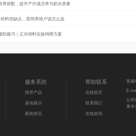
营养搭配，提升产仔成活率与奶水质量
s 粉料优缺点，昆明养殖户该怎么选
猪防腹泻｜正兴饲料实操饲喂方案
服务系统
帮助联系
客服电
E-m
推荐产品
在线留言
公司
基地展示
联系我们
泰木
新闻资讯
在线咨询