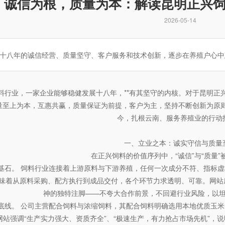
诚信为根，质量为本：解读昆明正兴
2026-05-14
十八年的诚信经营、质量坚守、客户服务和技术创新，逐步在养殖户心中建
料行业，一家企业能够稳健发展十八年，**有其坚守的内核。对于昆明正
量至上为本，互惠共赢，质量保证为前提，客户为主，坚持不断创新为原则”
今，扎根云南、服务养殖业的行动
一、立业之本：诚实守信与质量
在正兴饲料的价值序列中，“诚信”与“质量”
基石。 饲料行业连接着上游原料与下游养殖，任何一次成分不符、指标虚
味着从原料采购、配方执行到成品交付，各个环节力求透明、可靠。网站
神的独特注脚——不夸大合作前景，不回避行业风险，以
底线。 公司主营配合饲料与浓缩饲料，其配合饲料明确选用本地优质玉米
网站强调“生产实力强大、资质齐全”、“极速生产，有力抢占市场先机”，