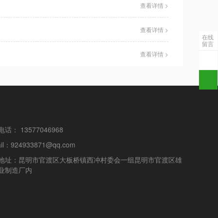
查看详情 >
查看详情 >
在线
留言
查看详情 >
话： 13577046968
ail：924933871@qq.com
地址：昆明市官渡区大板桥镇西冲村委会一组昆明市官渡区雄
业制造厂内