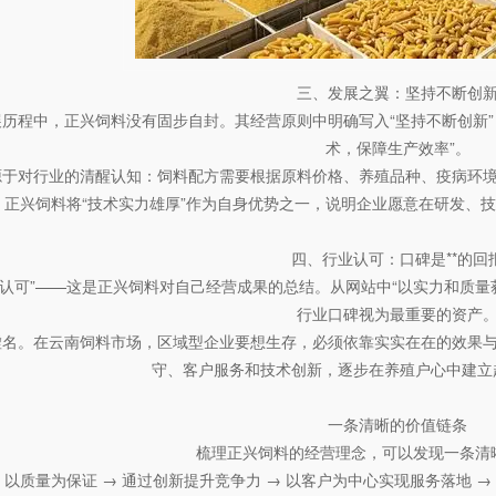
三、发展之翼：坚持不断创
历程中，正兴饲料没有固步自封。其经营原则中明确写入“坚持不断创新”
术，保障生产效率”。
源于对行业的清醒认知：饲料配方需要根据原料价格、养殖品种、疫病环
。正兴饲料将“技术实力雄厚”作为自身优势之一，说明企业愿意在研发、
四、行业认可：口碑是**的回
度认可”——这是正兴饲料对自己经营成果的总结。从网站中“以实力和质量
行业口碑视为最重要的资产
虚名。在云南饲料市场，区域型企业要想生存，必须依靠实实在在的效果
守、客户服务和技术创新，逐步在养殖户心中建立起
一条清晰的价值链条
梳理正兴饲料的经营理念，可以发现一条清
 以质量为保证 → 通过创新提升竞争力 → 以客户为中心实现服务落地 