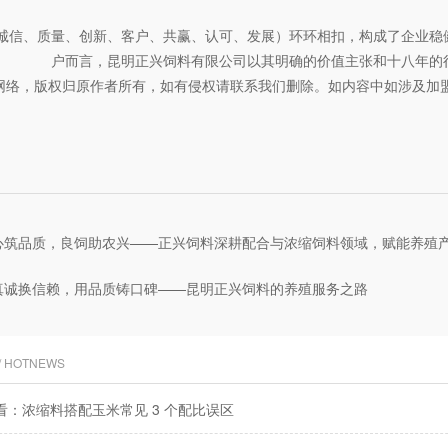
诚信、质量、创新、客户、共赢、认可、发展）环环相扣，构成了企业稳
户而言，昆明正兴饲料有限公司以其明确的价值主张和十八年的
网络，版权归原作者所有，如有侵权请联系我们删除。如内容中如涉及加
心筑品质，良饲助农兴——正兴饲料深耕配合与浓缩饲料领域，赋能养殖
真诚换信赖，用品质铸口碑——昆明正兴饲料的养殖服务之路
/ HOTNEWS
看：浓缩料搭配玉米常见 3 个配比误区