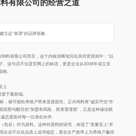
饲料有限公司的经营之道
立起“靠谱”的品牌形象。
兴饲料有限公司而言，这个内核清晰地写在其经营原则中：“以
。这句话不仅是官网上的标语，更是企业从2008年成立至
指南。
至上
被置于最前端。
标，都可能给养殖户带来直接损失。正兴饲料将“诚实守信”作
底部那句醒目的“加盟有风险，投资需谨慎”，正是这种诚信精
坦诚态度面对每一位潜在伙伴。
（包谷）作为原料。这种对原料的讲究，体现了“质量至上”并
说明企业不仅在品质上追求稳定，更在生产效率上为养殖户赢得